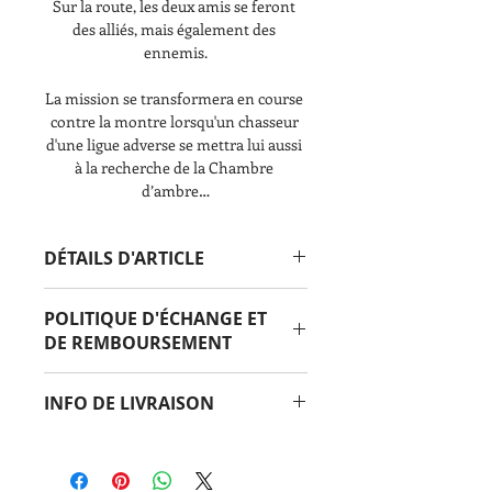
Sur la route, les deux amis se feront 
des alliés, mais également des 
ennemis.
La mission se transformera en course 
contre la montre lorsqu'un chasseur 
d'une ligue adverse se mettra lui aussi 
à la recherche de la Chambre 
d’ambre…
DÉTAILS D'ARTICLE
Éditeur : Scarab
POLITIQUE D'ÉCHANGE ET
ISBN : 978-2-89765-685-0
DE REMBOURSEMENT
Nombre de pages : 268
Public cible : 8 à 14 ans
Ni échange ni remboursement ne 
INFO DE LIVRAISON
sont possibles. Toutes les ventes sont 
finales.
Des frais de livraison s'appliquent.