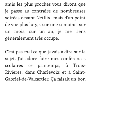
amis les plus proches vous diront que 
je passe au contraire de nombreuses 
soirées devant Netflix, mais d'un point 
de vue plus large, sur une semaine, sur 
un mois, sur un an, je me tiens 
généralement très occupé. 
C'est pas mal ce que j'avais à dire sur le 
sujet. J'ai adoré faire mes conférences 
scolaires ce printemps, à Trois-
Rivières, dans Charlevoix et à Saint-
Gabriel-de-Valcartier. Ça faisait un bon 
moment que je n'avais pas mis le pied 
dans une école pour parler d'écriture, 
mais j'ai décidé cette année de m'y 
remettre de plus en plus. J'aime 
encourager nos jeunes, j'aime les 
inspirer à suivre leurs rêves. Parce que 
si je n'avais pas eu d'idoles littéraires, je 